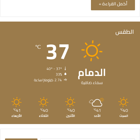
أكمل القراءة »
الطقس
37
℃
الدمام
40º - 37º
33%
2.74 كيلومتر/ساعة
سماء صافية
41
40
40
41
40
℃
℃
℃
℃
℃
السبت
الأحد
الأثنين
الثلاثاء
الأربعاء