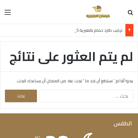
بحث عن
الق
تركيب طارد حمام بالنعيرية 0597957765 اتصل الآن بخصم 30%
لم يتم العثور على نتائج
يبدوا أننا لم ’ نستطع أن نجد ما ’ تبحث عنه. من الممكن أن يساعدك البحث.
البحث
عن:
الطقس