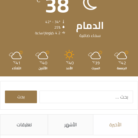
38
℃
الدمام
42º - 34º
25%
4.2 كيلومتر/ساعة
سماء صافية
41
40
40
39
42
℃
℃
℃
℃
℃
الجمعة
السبت
الأحد
الأثنين
الثلاثاء
البحث
عن:
الأخيرة
الأشهر
تعليقات