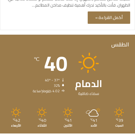
الظهران، فأنت بالتأكيد تدرك أهمية تنظيف مداخن المطاعم…
أكمل القراءة »
الطقس
40
℃
الدمام
40º - 37º
32%
4.02 كيلومتر/ساعة
سماء صافية
42
40
41
41
39
℃
℃
℃
℃
℃
السبت
الأحد
الأثنين
الثلاثاء
الأربعاء