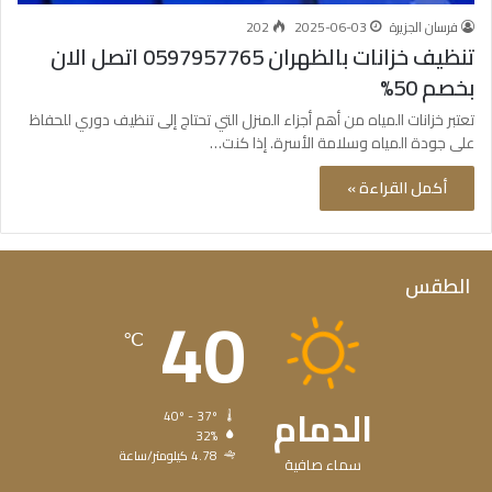
فرسان الجزيرة
2025-06-03
202
تنظيف خزانات بالظهران 0597957765 اتصل الان
بخصم 50%
تعتبر خزانات المياه من أهم أجزاء المنزل التي تحتاج إلى تنظيف دوري للحفاظ
على جودة المياه وسلامة الأسرة. إذا كنت…
أكمل القراءة »
الطقس
40
℃
الدمام
40º - 37º
32%
4.78 كيلومتر/ساعة
سماء صافية