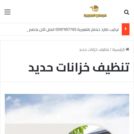
بحث عن
الق
تركيب طارد حمام بالنعيرية 0597957765 اتصل الآن بخصم 30%
الرئيسية
/
تنظيف خزانات حديد
تنظيف خزانات حديد