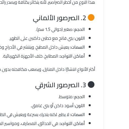
هذا النوع من أخطر الصراصير، لأنه يتكاثر بكثافة ويصدر را
2. الصرصور الألماني
الحجم:
صغير (حوالي 1.5 سم).
اللون:
بني فاتح مع خطين داكنين على الظهر.
السمات:
يعيش داخل المطبخ، وينتشر في الأدراج وخز
أماكن التواجد:
المطابخ، خلف الأجهزة الكهربائية.
أكثر الأنواع انتشارًا داخل المنازل، ويصعب مكافحته بد
3. الصرصور الشرقي
الحجم:
متوسط.
اللون:
أسود داكن أو بني غامق.
السمات:
لا يطير، لكنه يتحرك بسرعة ويعيش في الظل
أماكن التواجد:
في الحدائق، المصارف، ومواسير الم