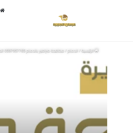
أخبار عاجلة
تركيب طارد حمام بالنعيرية 0597957765 اتصل الآن بخصم 30%
الرئيسية
/
الدمام
/
مكافحة صراصير بالدمام 0597957765 اتصل الان بخصم 30%