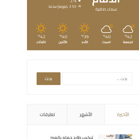
27%
3.55 كيلومتر/ساعة
سماء صافية
42
40
39
40
42
℃
℃
℃
℃
℃
الجمعة
السبت
الأحد
الأثنين
الثلاثاء
البحث
عن:
الأخيرة
الأشهر
تعليقات
تركيب طارد حمام بالمبرز