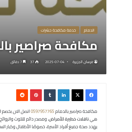
الدمام
خدمة مكافحة حشرات
مكافحة صراصير بالدمام 0597957765 اتصل ال
فرسان الجزيرة
2025-07-04
37
7 دقائق
فيسبوك
X
لينكدإن
بينتيريست
مكافحة صراصير بالدمام
0597957765
هي
ناقلات خطيرة للأمراض
، ومصدر دائم للتلوث والروائ
يهدد صحة جميع أفراد الأسرة، خصوصًا الأطفال وكبار الس