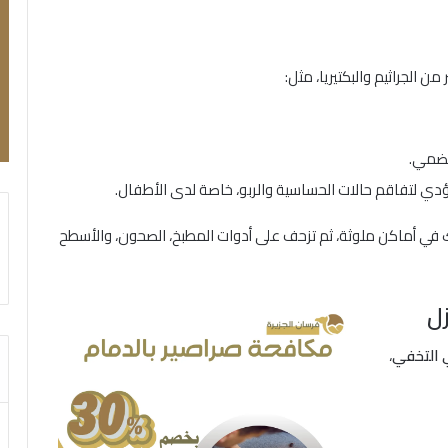
 الجراثيم والبكتيريا، مثل:
هضمي.
ؤدي لتفاقم حالات الحساسية والربو، خاصة لدى الأطفال.
 في أماكن ملوثة، ثم تزحف على أدوات المطبخ، الصحون، والأسطح
زل
ي التخفي
،