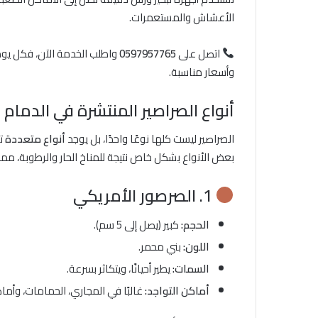
الأعشاش والمستعمرات.
اتصل على
0597957765
واطلب الخدمة الآن، فكل يوم 
وأسعار مناسبة.
أنواع الصراصير المنتشرة في الدمام
الصراصير ليست كلها نوعًا واحدًا، بل يوجد
أنواع متعددة
تخ
بعض الأنواع بشكل خاص نتيجة للمناخ الحار والرطوبة، مما
1. الصرصور الأمريكي
الحجم:
كبير (يصل إلى 5 سم).
اللون:
بني محمر.
السمات:
يطير أحيانًا، ويتكاثر بسرعة.
أماكن التواجد:
غالبًا في المجاري، الحمامات، وأما