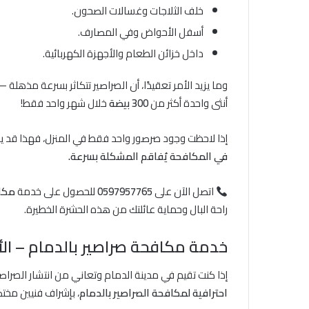
خلف الثلاجات وغسالات الصحون.
أسفل الأحواض وفي المصارف.
داخل خزائن الطعام والأجهزة الكهربائية.
وما يزيد الأمر تعقيدًا، أن الصراصير تتكاثر بسرعة مذهلة 
أنثى واحدة أكثر من
300 بيضة
خلال شهر واحد فقط!
إذا لاحظت وجود صرصور واحد فقط في المنزل، فهذا قد 
في المكافحة يُفاقم المشكلة بسرعة.
اتصل الآن على
0597957765
للحصول على خدمة
مكاف
راحة البال وحماية عائلتك من هذه الحشرة الخطيرة.
خدمة مكافحة صراصير بالدمام – ال
إذا كنت تقيم في مدينة الدمام وتعاني من انتشار الصراصير
احترافية لمكافحة الصراصير بالدمام
، بإشراف فنيين مخت