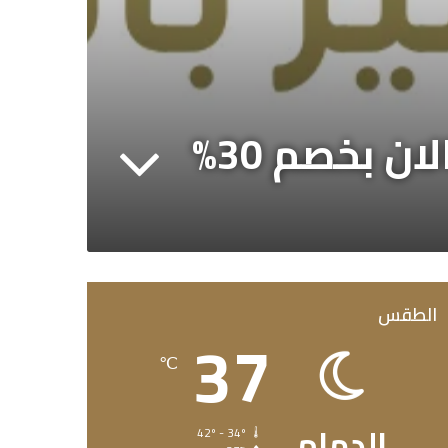
الطقس
37
℃
الدمام
42º - 34º