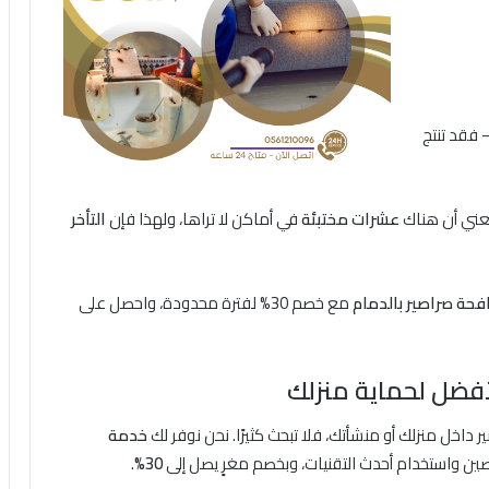
— فقد تنتج
يعني أن هناك
عشرات مختبئة
في أماكن لا تراها، ولهذا فإن
التأخر
حة صراصير بالدمام
مع خصم 30% لفترة محدودة، واحصل على
أفضل لحماية منزلك
 داخل منزلك أو منشأتك، فلا تبحث كثيرًا. نحن نوفر لك
خدمة
صين واستخدام أحدث التقنيات، وبخصم مغرٍ يصل إلى
30%
.