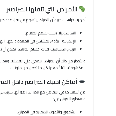
الأمراض التي تنقلها الصراصير
أظهرت دراسات طبية أن الصراصير تُسهم في نقل عدد كبير من
السالمونيلا
: تسبب تسمم الطعام.
الإيكولاي
: تؤدي لمشاكل في المعدة والجهاز ال
الربو والحساسية
: فتات أجسام الصراصير يمكن أن ي
والأخطر من ذلك أن الصراصير تتغذى على الفضلات وتتحرك
المكشوفة، ناقلةً معها كل ما تحمل من ملوثات.
أماكن اختباء الصراصير داخل المن
من أصعب ما في التعامل مع الصراصير هو أنها
خبيرة ف
وتستطيع العيش في:
الشقوق والثقوب الصغيرة في الجدران.