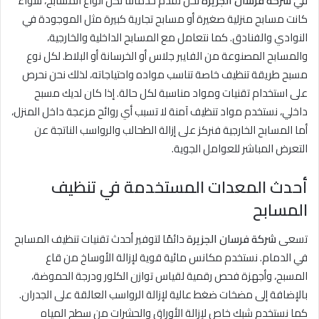
في
شركة فرسان الجزيرة
نحن نقدم خدماتنا لكل أنواع المسابح، سواء
كانت مسابح منزلية صغيرة أو مسابح تجارية كبيرة مثل الموجودة في
النوادي والفنادق. كما نتعامل مع المسابح الداخلية والخارجية،
والمسابح المصنوعة من الفايبر جلاس أو الخرسانة أو البلاط. لكل نوع
مسبح طريقة تنظيف خاصة تناسب مواده واحتياجاته، لذلك نحن نحرص
على استخدام تقنيات ومواد مناسبة لكل حالة. إذا كان لديك مسبح
داخلي، نستخدم مواد تنظيف آمنة لا تسبب أي روائح مزعجة داخل المنزل،
أما المسابح الخارجية فنركز على إزالة الطحالب والرواسب الناتجة عن
التعرض المباشر للعوامل الجوية.
أحدث المعدات المستخدمة في تنظيف
المسابح
تسعى
شركة فرسان الجزيرة
دائمًا لتوفير أحدث تقنيات تنظيف المسابح
في الدمام. نستخدم مكانس مائية قوية لإزالة الأوساخ من قاع
المسبح، وأجهزة فحص رقمية لقياس توازن الكلور ودرجة الحموضة،
بالإضافة إلى مضخات ضغط عالية لإزالة الرواسب العالقة على الجدران.
كما نستخدم شبك خاص لإزالة الأوراق والحشرات من سطح المياه