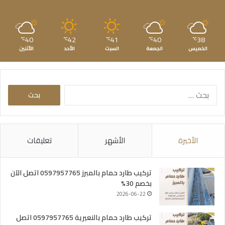
40
42
41
40
38
℃
℃
℃
℃
℃
الخميس
الجمعة
السبت
الأحد
الأثنين
البحث
عن:
الأخيرة
الأشهر
تعليقات
تركيب طارد حمام بالمبرز 0597957765 اتصل الآن
بخصم 30%
2026-06-22
تركيب طارد حمام بالنعيرية 0597957765 اتصل