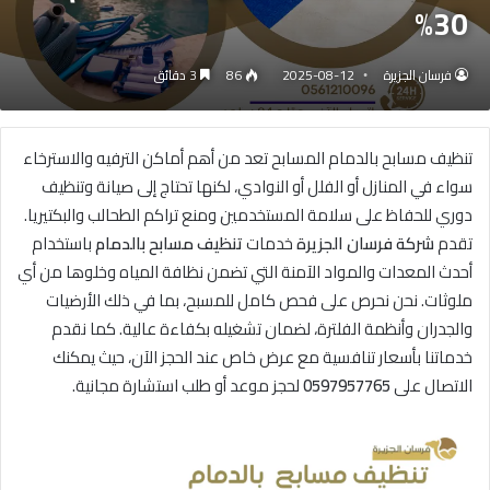
30%
فرسان الجزيرة
2025-08-12
86
3 دقائق
تنظيف مسابح بالدمام المسابح تعد من أهم أماكن الترفيه والاسترخاء
سواء في المنازل أو الفلل أو النوادي، لكنها تحتاج إلى صيانة وتنظيف
دوري للحفاظ على سلامة المستخدمين ومنع تراكم الطحالب والبكتيريا.
تقدم
شركة فرسان الجزيرة
خدمات
تنظيف مسابح بالدمام
باستخدام
أحدث المعدات والمواد الآمنة التي تضمن نظافة المياه وخلوها من أي
ملوثات. نحن نحرص على فحص كامل للمسبح، بما في ذلك الأرضيات
والجدران وأنظمة الفلترة، لضمان تشغيله بكفاءة عالية. كما نقدم
خدماتنا بأسعار تنافسية مع عرض خاص عند الحجز الآن، حيث يمكنك
الاتصال على
0597957765
لحجز موعد أو طلب استشارة مجانية.