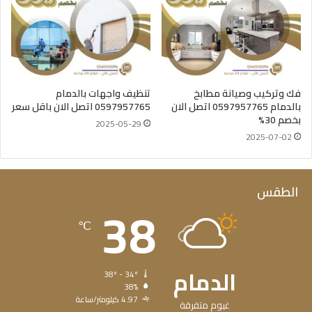
فك وتركيب وصيانة مطابخ
تنظيف واجهات بالدمام
بالدمام 0597957765 اتصل الان
0597957765 اتصل الان باقل سعر
بخصم 30%
2025-05-29
2025-07-02
الطقس
38
℃
الدمام
38º - 34º
38%
4.97 كيلومتر/ساعة
غيوم متفرقة