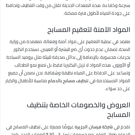
بسرعة وكفاءة. هذه المعدات الحديثة تقلل من وقت التنظيف وتحافظ
على جودة المياه لأطول فترة ممكنة.
المواد الآمنة لتعقيم المسابح
نعتمد في عملية التعقيم على مواد آمنة وفعالة، معتمدة من وزارة
الصحة، لضمان عدم حدوث أي ضرر للبشرة أو العينين. نستخدم الكلور
بجرعات محسوبة، بالإضافة إلى بدائل صديقة للبيئة مثل بروميد السباحة
أو الأوزون. هذه المواد لا تزيل البكتيريا فقط، بل تمنع نمو الطحالب
وتساعد على الحفاظ على المياه نظيفة وشفافة. نحن نضمن أن جميع
المواد المستخدمة في
تنظيف مسابح بالدمام
مناسبة للأطفال والكبار
على حد سواء.
العروض والخصومات الخاصة بتنظيف
المسابح
نقدم في
شركة فرسان الجزيرة
عروضًا مميزة على تنظيف المسابح في
الدمام طوال العام، مع خصومات تصل إلى 30% للعملاء الجدد. كما