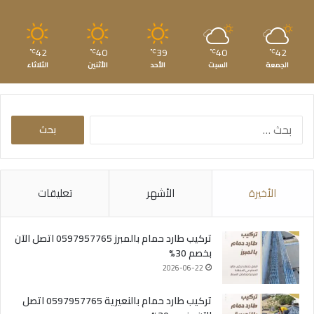
42
40
39
40
42
℃
℃
℃
℃
℃
الجمعة
السبت
الأحد
الأثنين
الثلاثاء
البحث
عن:
الأخيرة
الأشهر
تعليقات
تركيب طارد حمام بالمبرز 0597957765 اتصل الآن
بخصم 30%
2026-06-22
تركيب طارد حمام بالنعيرية 0597957765 اتصل