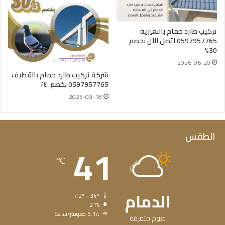
تركيب طارد حمام بالنعيرية
0597957765 اتصل الآن بخصم
30%
2026-06-20
شركة تركيب طارد حمام بالقطيف
0597957765 بخصم ٤٠٪
2025-09-18
الطقس
41
℃
الدمام
42º - 34º
21%
5.14 كيلومتر/ساعة
غيوم متفرقة