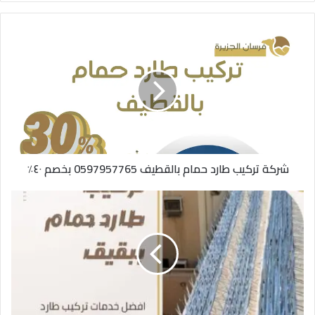
شركة تركيب طارد حمام بالقطيف 0597957765 بخصم ٤٠٪